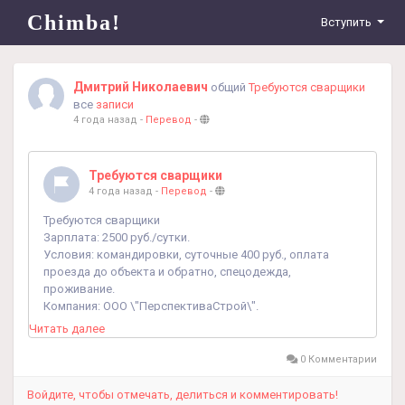
Chimba!
Вступить
Дмитрий Николаевич
общий
Требуются сварщики
все
записи
4 года назад
-
Перевод
-
Требуются сварщики
4 года назад
-
Перевод
-
Требуются сварщики
Зарплата: 2500 руб./сутки.
Условия: командировки, суточные 400 руб., оплата
проезда до объекта и обратно, спецодежда,
проживание.
Компания: ООО \"ПерспективаСтрой\".
Адрес работы: Республика Коми, п. Синдор.
Читать далее
Контакты: 89115327370 Дмитрий Николаевич (с 9 до 17)
0 Комментарии
Войдите, чтобы отмечать, делиться и комментировать!