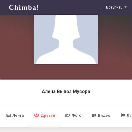
Chimba!
Вступить
Алена Вывоз Мусора
Лента
Друзья
Фото
Видео
Ла