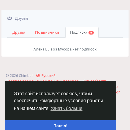
Друзья
Друзья
Подписчики
Подписки
0
Алена Вывоз Мусора нет подписок
© 2026 Chimba!
Русский
Правила размещения и покупки товаров
Как добавить
вакансию
Правила размещения статей
О нас
Соглашение
Политика Конфиденциальности
Свяжитесь с нами
Каталог
Этот сайт использует cookies, чтобы
обеспечить комфортные условия работы
на нашем сайте
Узнать больше
Понял!