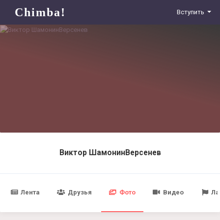
Chimba!
Вступить
Виктор ШамонинВерсенев
Лента
Друзья
Фото
Видео
Ла