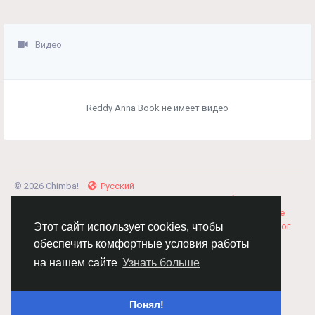
Видео
Reddy Anna Book не имеет видео
© 2026 Chimba!
Русский
Правила размещения и покупки товаров
Как добавить
вакансию
Правила размещения статей
О нас
Соглашение
Политика Конфиденциальности
Свяжитесь с нами
Каталог
Этот сайт использует cookies, чтобы
обеспечить комфортные условия работы
на нашем сайте
Узнать больше
Понял!