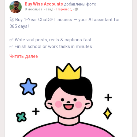
Buy Wise Accounts
добавлены фото
8 месяцев назад
-
Перевод
-
🚀 Buy 1‑Year ChatGPT access — your AI assistant for
365 days!
✅ Write viral posts, reels & captions fast
✅ Finish school or work tasks in minutes
✅ Build business ideas, marketing plans, emails
Читать далее
✅ Learn, create, sell — nonstop
🔥 Limited slots — DM to buy now
📨 Order now👇
💬 WhatsApp: +18647088783
📲 Telegram: @GlobalSeoShop
#BuyChatGPT
#ChatGPT1Year
#ChatGPTSubscription
#ChatGPTPlus
#AIProductivity
#AIForBusiness
#AIForStudents
#AIForCreators
#AIRevolution
#DigitalMarketingAI