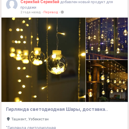
Серикбай Серикбай
добавлен новый продукт для
продажи
2 года назад
-
Перевод
-
Гирлянда светодиодная Шары, доставка..
Ташкент, Узбекистан
"Гирлянда светодиодная .