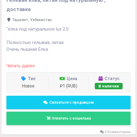
Гелевая ёлка, литая под натуральную ,
доставка
Ташкент, Узбекистан
"ёлка под натуральное lux 2.0
Полностью гелывая, литая .
Очень пышная Ёлка .
120 см - 990 тысяч
Читать далее
150 см - 1.870 тысяч
180 см - 2.720 тысяч
Тип
Цена
Статус
210 см - 3.800 тысяч
Новое
₽1 (RUB)
В наличии
240 см - 4.930 тысяч
Количество ограничено.
Связаться с продавцом
Доставка по Ташкенту бесплатно регионам по
Оплатить с кошелька
договоренности.
0 Комментарии
Оплата : клик , перечисления или наличными."