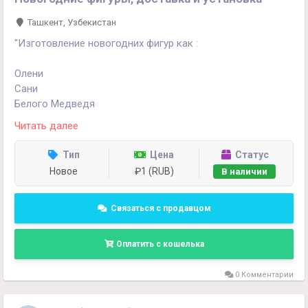
Ташкент, Узбекистан
"Изготовление новогодних фигур как :
Олени
Сани
Белого Медведя
Бантики для фасада
Читать далее
Больших каркасных ёлок
подарочные коробки любых размеров
Тип
Цена
Статус
и многое другое...
Новое
₽1 (RUB)
В наличии
Цены приемлемые и от первого лица "
+998990854594
Связаться с продавцом
Оплатить с кошелька
0 Комментарии