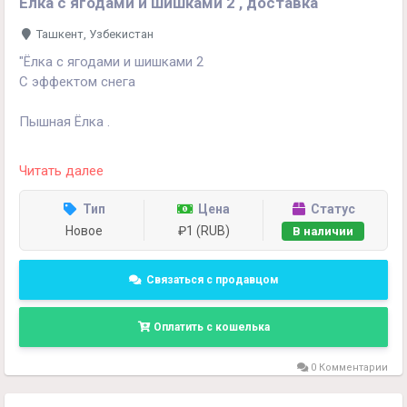
Ёлка с ягодами и шишками 2 , доставка
Ташкент, Узбекистан
"Ёлка с ягодами и шишками 2
С эффектом снега
Пышная Ёлка .
Материал: ПВХ.
Читать далее
120 см - 735 тысяч
Тип
Цена
Статус
150 см - 1.110 тысяч
Новое
₽1 (RUB)
В наличии
180 см - 1.585 тысяч
210 см - 1.940 тысяч
240 см - 2.750 тысяч
Связаться с продавцом
300 см - 3.900 тысяч
Оплатить с кошелька
Доставка по Ташкенту бесплатно, регионам по
договоренности"
0 Комментарии
+998990854594