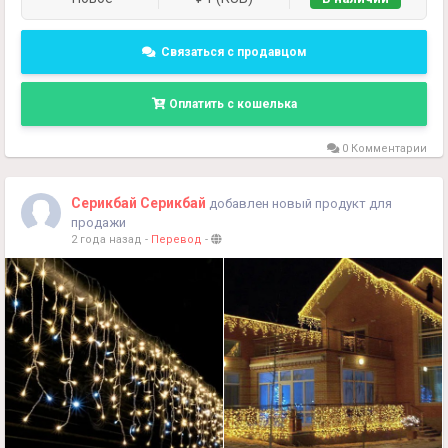
Доставка по всему Узбекистану по договоренности."
+998990854594
Связаться с продавцом
Оплатить с кошелька
0 Комментарии
Серикбай Серикбай
добавлен новый продукт для
продажи
2 года назад
-
Перевод
-