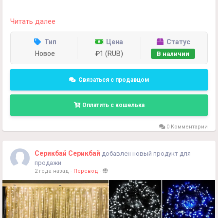
Остальные вопросы и договоры по телефону."
Читать далее
+998990854594
Тип
Цена
Статус
Новое
₽1 (RUB)
В наличии
Связаться с продавцом
Оплатить с кошелька
0 Комментарии
Серикбай Серикбай
добавлен новый продукт для
продажи
2 года назад
-
Перевод
-