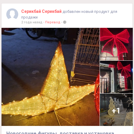
+998990854594
Серикбай Серикбай
добавлен новый продукт для
продажи
2 года назад
-
Перевод
-
+1
Новогодние фигуры, доставка и установка