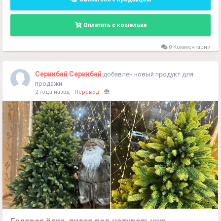
+998990854594
Оплатить с кошелька
0 Комментарии
Серикбай Серикбай
добавлен новый продукт для
продажи
2 года назад
-
Перевод
-