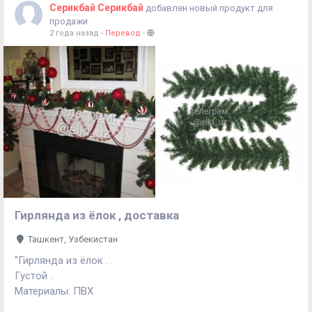
Серикбай Серикбай
добавлен новый продукт для
продажи
2 года назад
-
Перевод
-
Гирлянда из ёлок , доставка
Ташкент, Узбекистан
"Гирлянда из ёлок .
Густой .
Материалы: ПВХ