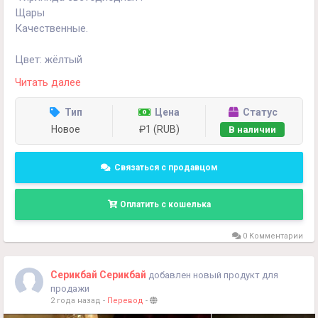
Щары
Качественные.
Цвет: жёлтый
Читать далее
Размеры:
Длина : 3 метра
Тип
Цена
Статус
Ширина по росту: 1 метр
Новое
₽1 (RUB)
В наличии
Доставка по Ташкенту бесплатно, областям по
договоренности.
Связаться с продавцом
Цена : 245 тысяч .
Оплатить с кошелька
Доставка по Ташкенту бесплатно , областям по
0 Комментарии
договоренности."
+998990854594
Серикбай Серикбай
добавлен новый продукт для
продажи
2 года назад
-
Перевод
-