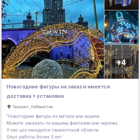
+4
Новогодние фигуры на заказ и имеется
доставка + установка
Ташкент, Узбекистан
"Новогодние фигуры из метала или акрила .
Можете заказать по вашему фантазии или чертежу .
У нас цех находится ташкентской области.
Опыт работы более 5 лет .