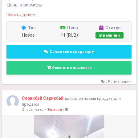
Цены и размеры
Высота: 1 метр
Читать далее
9.9 миллион
Тип
Цена
Статус
1.2 метр
Новое
₽1 (RUB)
В наличии
12 миллион
2 метра
Связаться с продавцом
19 миллион
Оплатить с кошелька
Металлический вариант этого ж варианта пол суммы от
выше указанных."
0 Комментарии
+998990854594
Серикбай Серикбай
добавлен новый продукт для
продажи
2 года назад
-
Перевод
-