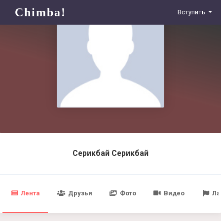
Chimba!
Вступить
Серикбай Серикбай
Лента
Друзья
Фото
Видео
Ла