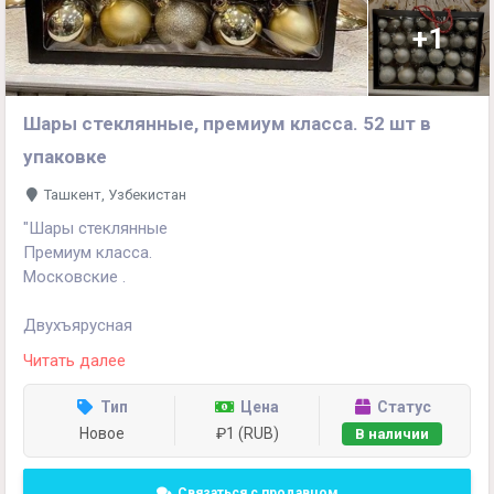
+1
Шары стеклянные, премиум класса. 52 шт в
упаковке
Ташкент, Узбекистан
"Шары стеклянные
Премиум класса.
Московские .
Двухъярусная
В комплекте - 52 штуки
Читать далее
Цвета : Серебряный , золотой , красный , зелёный ,
Тип
Цена
Статус
голубой и жемчуг .
Новое
₽1 (RUB)
В наличии
Доставка по всему Узбекистану по договоренности. "
Связаться с продавцом