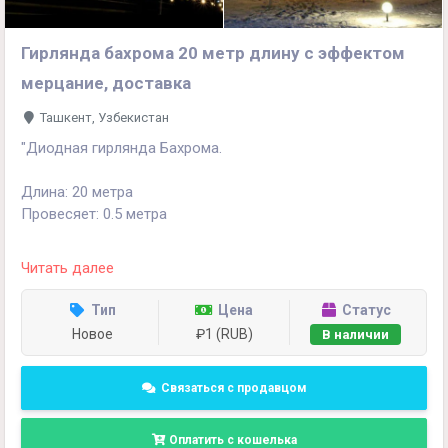
Гирлянда бахрома 20 метр длину с эффектом
мерцание, доставка
Ташкент, Узбекистан
"Диодная гирлянда Бахрома.
Длина: 20 метра
Провесяет: 0.5 метра
С эффектом мерцание.
Читать далее
Можно друг за другом соединять нужную вами длину .
Тип
Цена
Статус
Новое
₽1 (RUB)
В наличии
Цвет: тепло жёлтый
Цена : 490 тысяч
Связаться с продавцом
Доставка по договоренности по всему Узбекистану."
Оплатить с кошелька