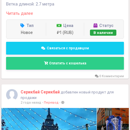
Ветка длиной: 2.7 метра
Читать далее
Доставка бесплатно по Ташкенту при покупке 2 или
более , по областям по договоренности.
Тип
Цена
Статус
Новое
₽1 (RUB)
В наличии
Цена : 95 тысяч ."
+998990854594
Связаться с продавцом
Оплатить с кошелька
0 Комментарии
Серикбай Серикбай
добавлен новый продукт для
продажи
2 года назад
-
Перевод
-