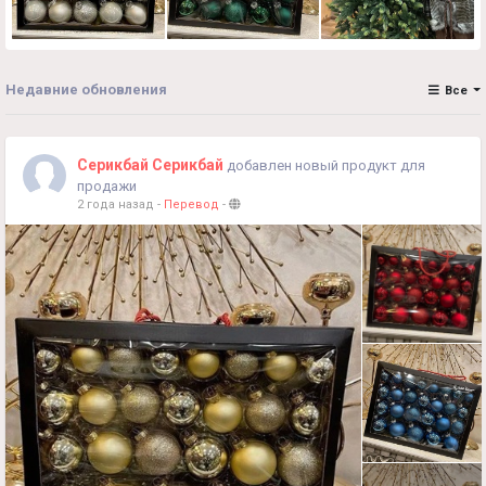
Недавние обновления
Все
Серикбай Серикбай
добавлен новый продукт для
продажи
2 года назад
-
Перевод
-