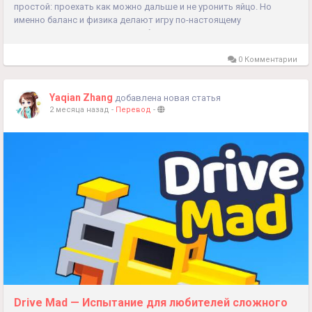
простой: проехать как можно дальше и не уронить яйцо. Но
именно баланс и физика делают игру по-настоящему
увлекательной. В отличие от обычных гоночных игр, здесь
скорость не всегда помогает. Слишком резкое ускорение...
0 Комментарии
Yaqian Zhang
добавлена новая статья
2 месяца назад
-
Перевод
-
Drive Mad — Испытание для любителей сложного