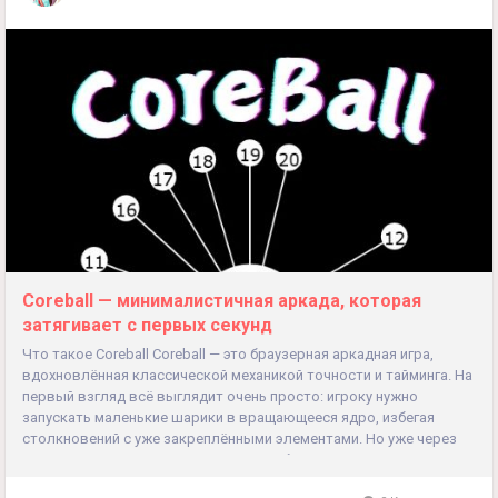
Coreball — минималистичная аркада, которая
затягивает с первых секунд
Что такое Coreball Coreball — это браузерная аркадная игра,
вдохновлённая классической механикой точности и тайминга. На
первый взгляд всё выглядит очень просто: игроку нужно
запускать маленькие шарики в вращающееся ядро, избегая
столкновений с уже закреплёнными элементами. Но уже через
несколько уровней игра начинает требовать высокой
концентрации, хорошей реакции и умения просчитывать...