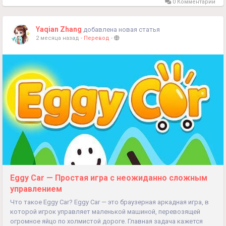
0 Комментарии
Yaqian Zhang
добавлена новая статья
2 месяца назад
-
Перевод
-
Eggy Car — Простая игра с неожиданно сложным
управлением
Что такое Eggy Car? Eggy Car — это браузерная аркадная игра, в
которой игрок управляет маленькой машиной, перевозящей
огромное яйцо по холмистой дороге. Главная задача кажется