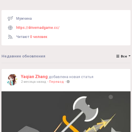
Мужчина
https://drivemadgame.cc/
Читают
0 человек
Недавние обновления
Все
Yaqian Zhang
добавлена новая статья
2 месяца назад
-
Перевод
-