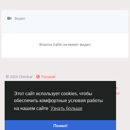
Видео
Brianna Gatlin не имеет видео
© 2026 Chimba!
Русский
Правила размещения и покупки товаров
Как добавить
вакансию
Правила размещения статей
О нас
Соглашение
Политика Конфиденциальности
Свяжитесь с нами
Каталог
Этот сайт использует cookies, чтобы
обеспечить комфортные условия работы
на нашем сайте
Узнать больше
Понял!