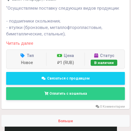
"Осуществляем поставку следующих видов продукции:
- подшипники скольжения;
- втулки (бронзовые, металлофторопластовые,
биметаллические, стальные);
- проушины;
Читать далее
- пластины и шайбы скольжения;
- шарнирные подшипники, шарнирные головки и
Тип
Цена
Статус
проушины;
Новое
₽1 (RUB)
В наличии
- резинометаллические уплотнения USIT-кольца;
- защитные спирали.
Связаться с продавцом
В наличии на складе в Санкт-Петербурге большой
ассортимент втулок и подшипников. Возможно
Оплатить с кошелька
изготовление подшипников под заказ."
88006005172
0 Комментарии
Больше