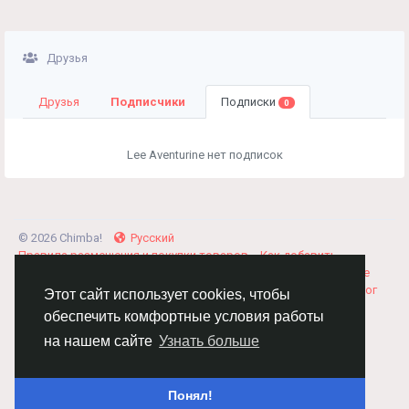
Друзья
Друзья
Подписчики
Подписки
0
Lee Aventurine нет подписок
© 2026 Chimba!
Русский
Правила размещения и покупки товаров
Как добавить
вакансию
Правила размещения статей
О нас
Соглашение
Политика Конфиденциальности
Свяжитесь с нами
Каталог
Этот сайт использует cookies, чтобы
обеспечить комфортные условия работы
на нашем сайте
Узнать больше
Понял!