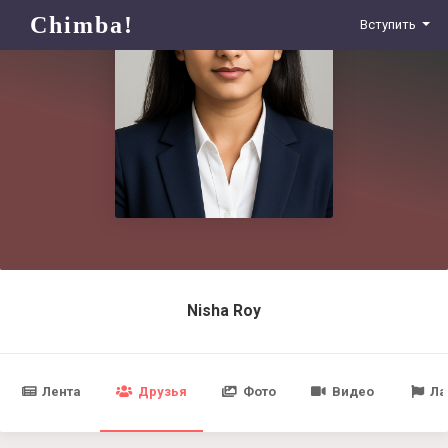
Chimba!
Вступить
Nisha Roy
Лента
Друзья
Фото
Видео
Ла