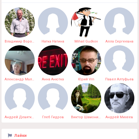
Владимир Воробьев
Натка Натина
Mihail Gudkov
Алла Сергеевна
Александр Мальцев
Анна Анютка
Юрий Vrn
Павел Алтуфьев
Андрей Девяткин
Глеб Гидров
Виктор ШамонинВерсенев
Андрей Михеев
Лайки