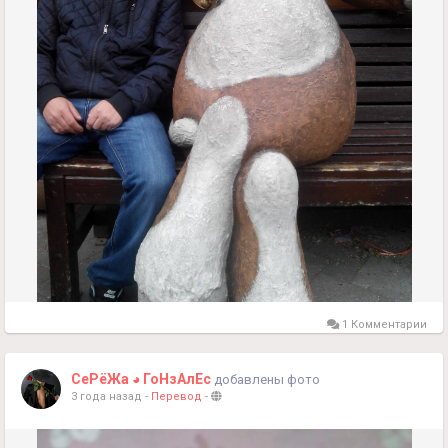
1 Комментарии
СеРёЖа ◕ ГоНзАлЕс
добавлены фото
3 года назад
-
Перевод
-