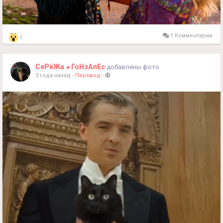
1 Комментарии
1
СеРёЖа ◕ ГоНзАлЕс
добавлены фото
3 года назад
-
Перевод
-