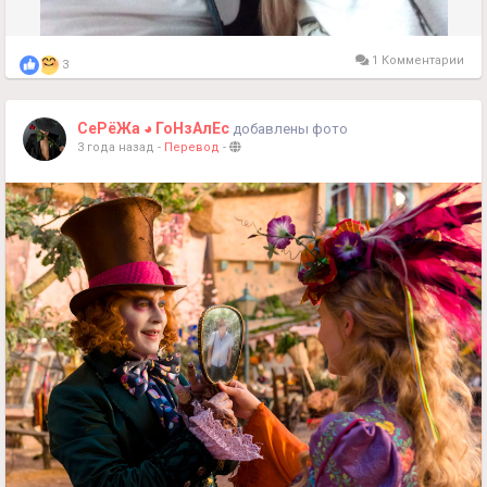
1 Комментарии
3
СеРёЖа ◕ ГоНзАлЕс
добавлены фото
3 года назад
-
Перевод
-