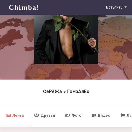
Chimba!
Вступить
СеРёЖа ◕ ГоНзАлЕс
Лента
Друзья
Фото
Видео
Ла