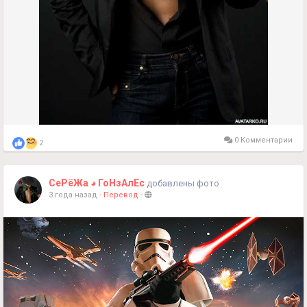
0 Комментарии
2
СеРёЖа ◕ ГоНзАлЕс
добавлены фото
3 года назад
-
Перевод
-