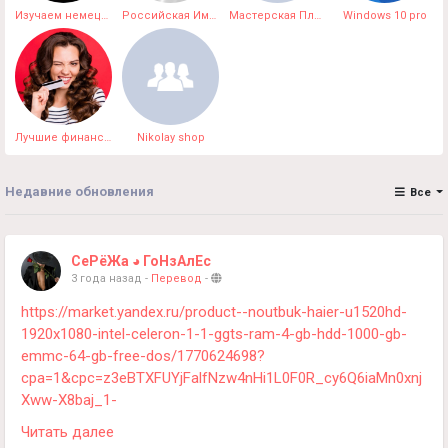
Изучаем немецкий язык онлайн
Российская Империя
Мастерская Плюшевых Чудес
Windows 10 pro
Лучшие финансовые предложения
Nikolay shop
Недавние обновления
Все
СеРёЖа ◕ ГоНзАлЕс
3 года назад
-
Перевод
-
https://market.yandex.ru/product--noutbuk-haier-u1520hd-
1920x1080-intel-celeron-1-1-ggts-ram-4-gb-hdd-1000-gb-
emmc-64-gb-free-dos/1770624698?
cpa=1&cpc=z3eBTXFUYjFalfNzw4nHi1L0F0R_cy6Q6iaMn0xnj
Xww-X8baj_1-
xdDPZMiAuHtT7gPXdmw_sriEgqTs0w6jpseN8zd5PYuQ3R_A
Читать далее
Yd-rdvsYuX3Vl5jhWUxQXka1MQf3-