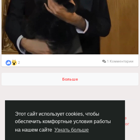
1 Комментарии
2
Больше
© 2026 Chimba!
Русский
Правила размещения и покупки товаров
Как добавить
Этот сайт использует cookies, чтобы
вакансию
Правила размещения статей
О нас
Соглашение
обеспечить комфортные условия работы
Политика Конфиденциальности
Свяжитесь с нами
Каталог
на нашем сайте
Узнать больше