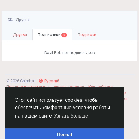
Друзья
Друзья
Подписчики
Подписки
0
Davil Bob нет подписчиков
© 2026 Chimba!
Русский
Правила размещения и покупки товаров
Как добавить
вакансию
Правила размещения статей
О нас
Соглашение
Политика Конфиденциальности
Свяжитесь с нами
Каталог
Этот сайт использует cookies, чтобы
обеспечить комфортные условия работы
на нашем сайте
Узнать больше
Понял!