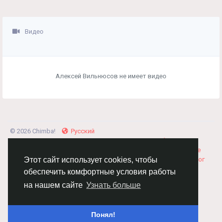
Видео
Алексей Вильнюсов не имеет видео
© 2026 Chimba!
Русский
Правила размещения и покупки товаров
Как добавить
вакансию
Правила размещения статей
О нас
Соглашение
Политика Конфиденциальности
Свяжитесь с нами
Каталог
Этот сайт использует cookies, чтобы
обеспечить комфортные условия работы
на нашем сайте
Узнать больше
Понял!