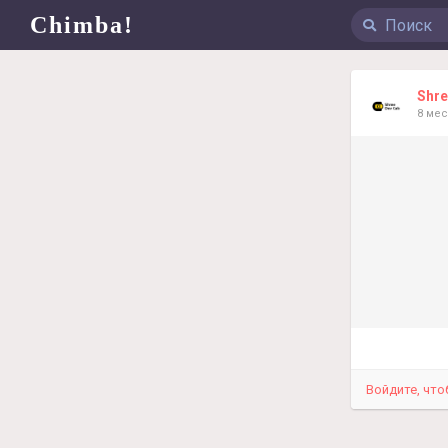
Chimba!
Shre
8 ме
Войдите, что