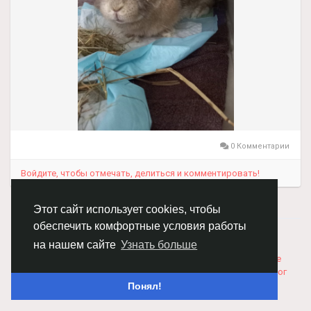
0 Комментарии
Войдите, чтобы отмечать, делиться и комментировать!
Этот сайт использует cookies, чтобы
обеспечить комфортные условия работы
© 2026 Chimba!
Русский
на нашем сайте
Узнать больше
Правила размещения и покупки товаров
Как добавить
вакансию
Правила размещения статей
О нас
Соглашение
Политика Конфиденциальности
Свяжитесь с нами
Каталог
Понял!