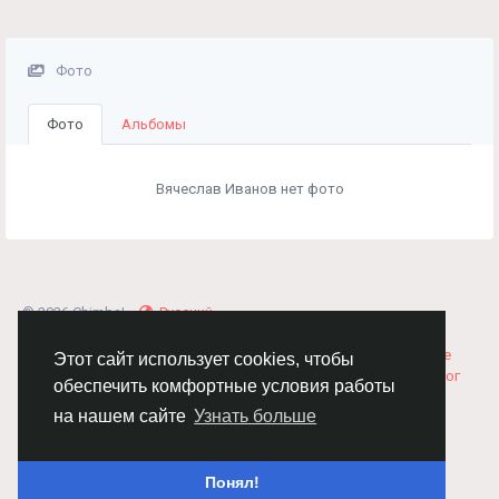
Фото
Фото
Альбомы
Вячеслав Иванов нет фото
© 2026 Chimba!
Русский
Правила размещения и покупки товаров
Как добавить
вакансию
Правила размещения статей
О нас
Соглашение
Этот сайт использует cookies, чтобы
Политика Конфиденциальности
Свяжитесь с нами
Каталог
обеспечить комфортные условия работы
на нашем сайте
Узнать больше
Понял!