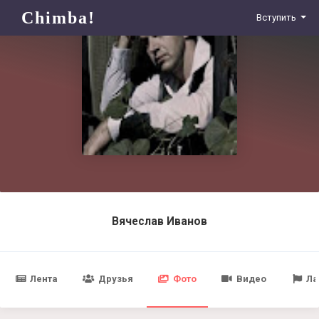
Chimba!
Вступить
Вячеслав Иванов
Лента
Друзья
Фото
Видео
Ла