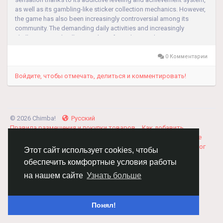
as well as its gambling-like sticker collection mechanics. However,
the game has also been increasingly controversial among its
community. The demanding daily activities and increasingly
challenging card collections have forced more players to resort to
buying dice or...
0 Комментарии
Войдите, чтобы отмечать, делиться и комментировать!
© 2026 Chimba!
Русский
Правила размещения и покупки товаров
Как добавить
вакансию
Правила размещения статей
О нас
Соглашение
Политика Конфиденциальности
Свяжитесь с нами
Каталог
Этот сайт использует cookies, чтобы
обеспечить комфортные условия работы
на нашем сайте
Узнать больше
Понял!