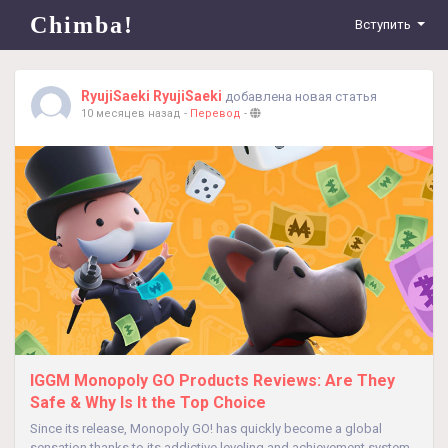
Chimba!
Вступить
RyujiSaeki RyujiSaeki
добавлена новая статья
10 месяцев назад
-
Перевод
-
IGGM Monopoly GO Products Reviews: Are They
Safe & Why Is It the Top Choice
Since its release, Monopoly GO! has quickly become a global
sensation thanks to its addictive leveling and achievement system,