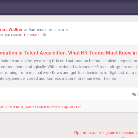
mas Walker
добавлена новая статья
есяцев назад
-
Перевод
-
omation in Talent Acquisition: What HR Teams Must Know in
isations are no longer asking if AI and automation belong in talent acquisition
embed them strategically. With the rise of advanced HR technology, the recru
nsforming: from manual workflows and gut-feel decisions to digitised, data-dr
te experience, speed and fairness matter more than ever. The new...
0
бы отмечать, делиться и комментировать!
Правила размещения и покупки 