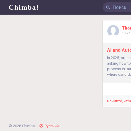
Chimba!
Tho
10 м
AI and Aut
In 2025, organ
asking how to 
process is tra
where candida
Войдите, что
© 2026 Chimba!
Русский