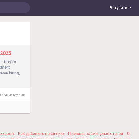
Вступить
 2025
 — they’re
itment
iven hiring,
 Комментарии
товаров
Как добавить вакансию
Правила размещения статей
О