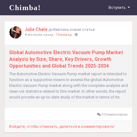
Chimba!
Вступить
Julie Chate
добавлена новая статья
8 месяцев назад
-
Перевод
-
Global Automotive Electric Vacuum Pump Market
Analysis by Size, Share, Key Drivers, Growth
Opportunities and Global Trends 2025-2034
The Automotive Electric Vacuum Pump market report is intended to
function as a supportive means to assess the global Automotive
Electric Vacuum Pump market along with the complete analysis and
clear-cut statistics related to this market. In other words, the report
would provide an up-to-date study of the market in terms of its
latest trends, present scenario, and the overall market situation....
0 Комментарии
Войдите, чтобы отмечать, делиться и комментировать!