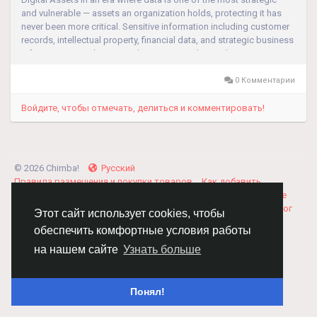
and vulnerable — assets an organization holds, protecting it has
never been more critical. Sensitive information including customer
records, intellectual property, financial data, and strategic business
information must be secured against unauthorized...
0 Комментарии
Войдите, чтобы отмечать, делиться и комментировать!
© 2026 Chimba!
Русский
Правила размещения и покупки товаров
Как добавить
вакансию
Правила размещения статей
О нас
Соглашение
Политика Конфиденциальности
Свяжитесь с нами
Каталог
Этот сайт использует cookies, чтобы
обеспечить комфортные условия работы
на нашем сайте
Узнать больше
Понял!