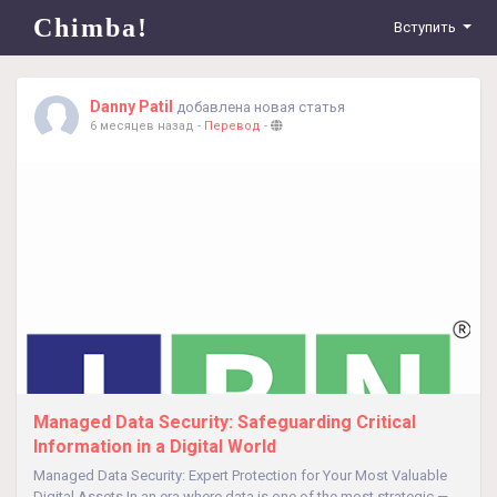
Chimba!
Вступить
Danny Patil
добавлена новая статья
6 месяцев назад
-
Перевод
-
Managed Data Security: Safeguarding Critical
Information in a Digital World
Managed Data Security: Expert Protection for Your Most Valuable
Digital Assets In an era where data is one of the most strategic —