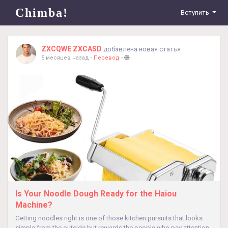
Chimba!
Вступить
ZXCQWE ZXCASD
добавлена новая статья
5 месяцев назад
-
Перевод
-
Is Your Noodle Dough Ready for the Haiou
Machine?
Getting noodles right is one of those kitchen pursuits that looks
simple from the outside but rewards the people who pay attention