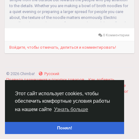
to the details. Whether you are making a bowl of broth noodles for
a quiet evening or preparing a larger spread for people you care
about, the texture of the noodle matters enormously. Electric
Noodle Making Machine Manufacturers understand this well, and
the...
0 Комментарии
Войдите, чтобы отмечать, делиться и комментировать!
© 2026 Chimba!
Русский
Правила размещения и покупки товаров
Как добавить
вакансию
Правила размещения статей
О нас
Соглашение
Политика Конфиденциальности
Свяжитесь с нами
Каталог
Этот сайт использует cookies, чтобы
обеспечить комфортные условия работы
на нашем сайте
Узнать больше
Понял!