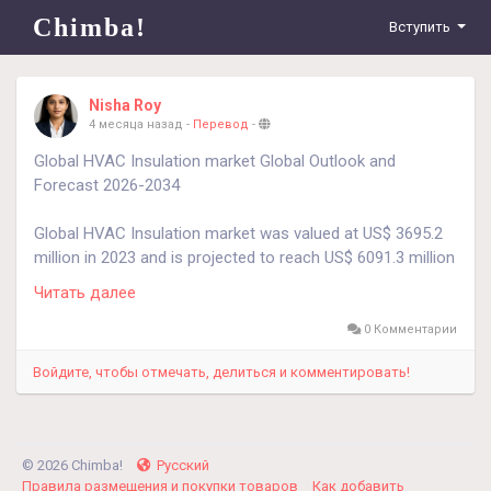
Chimba!
Вступить
Nisha Roy
4 месяца назад
-
Перевод
-
Global HVAC Insulation market Global Outlook and
Forecast 2026-2034
Global HVAC Insulation market was valued at US$ 3695.2
million in 2023 and is projected to reach US$ 6091.3 million
by 2030, at a CAGR of 6.9% during the forecast period.
Читать далее
Get Full Report Here:
0 Комментарии
https://www.24chemicalresearch.com/reports/261241/glo
Войдите, чтобы отмечать, делиться и комментировать!
bal-hvac-insulation-forecast-market-2024-2030-594
© 2026 Chimba!
Русский
Правила размещения и покупки товаров
Как добавить