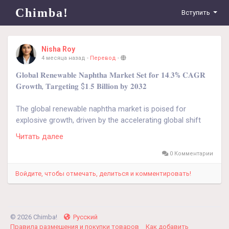
Chimba!
Вступить
Nisha Roy
4 месяца назад
-
Перевод
-
𝐆𝐥𝐨𝐛𝐚𝐥 𝐑𝐞𝐧𝐞𝐰𝐚𝐛𝐥𝐞 𝐍𝐚𝐩𝐡𝐭𝐡𝐚 𝐌𝐚𝐫𝐤𝐞𝐭 𝐒𝐞𝐭 𝐟𝐨𝐫 𝟏𝟒.𝟑% 𝐂𝐀𝐆𝐑
𝐆𝐫𝐨𝐰𝐭𝐡, 𝐓𝐚𝐫𝐠𝐞𝐭𝐢𝐧𝐠 $𝟏.𝟓 𝐁𝐢𝐥𝐥𝐢𝐨𝐧 𝐛𝐲 𝟐𝟎𝟑𝟐
The global renewable naphtha market is poised for
explosive growth, driven by the accelerating global shift
towards carbon neutrality and the petrochemical industry's
Читать далее
urgent need for sustainable feedstocks.
0 Комментарии
Войдите, чтобы отмечать, делиться и комментировать!
𝐃𝐨𝐰𝐧𝐥𝐨𝐚𝐝 𝐅𝐑𝐄𝐄 𝐒𝐚𝐦𝐩𝐥𝐞 𝐑𝐞𝐩𝐨𝐫𝐭:
https://www.24chemicalresearch.com/download-
sample/286685/renewable-naphtha-market
© 2026 Chimba!
Русский
Правила размещения и покупки товаров
Как добавить