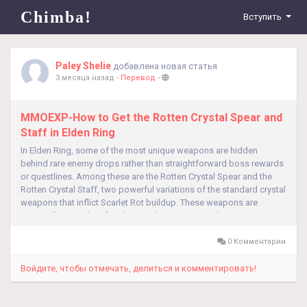
Chimba!
Вступить
Paley Shelie
добавлена новая статья
3 месяца назад
-
Перевод
-
MMOEXP-How to Get the Rotten Crystal Spear and
Staff in Elden Ring
In Elden Ring, some of the most unique weapons are hidden
behind rare enemy drops rather than straightforward boss rewards
or questlines. Among these are the Rotten Crystal Spear and the
Rotten Crystal Staff, two powerful variations of the standard crystal
weapons that inflict Scarlet Rot buildup. These weapons are
especially appealing for players who want to combine magic or
dexterity scaling...
0 Комментарии
Войдите, чтобы отмечать, делиться и комментировать!