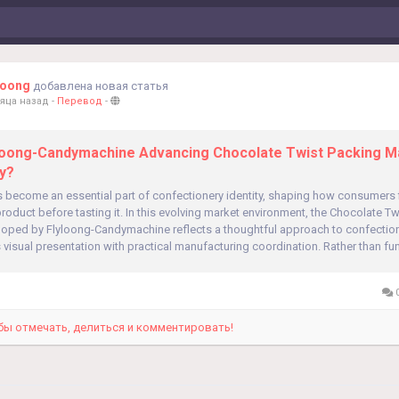
Loong
добавлена новая статья
яца назад
-
Перевод
-
yloong-Candymachine Advancing Chocolate Twist Packing M
y?
 become an essential part of confectionery identity, shaping how consumers f
roduct before tasting it. In this evolving market environment, the Chocolate T
oped by Flyloong-Candymachine reflects a thoughtful approach to confecti
visual presentation with practical manufacturing coordination. Rather than fun
0
бы отмечать, делиться и комментировать!