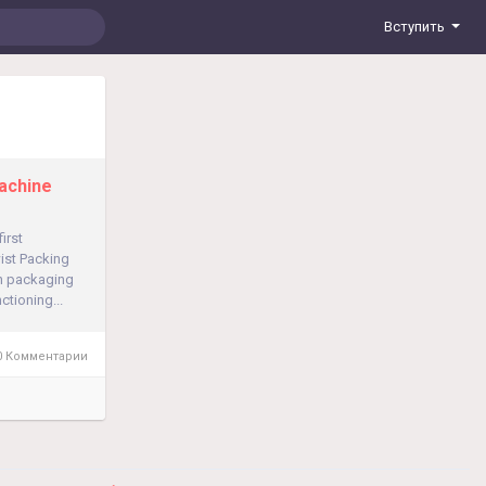
Вступить
achine
irst
wist Packing
on packaging
ctioning...
 Комментарии