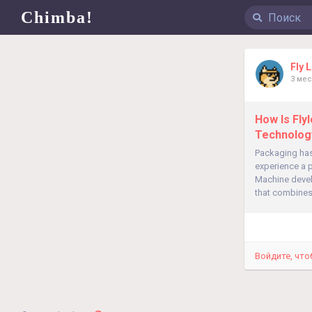
Chimba!
Fly 
3 мес
How Is Fl
Technolog
Packaging has
experience a p
Machine devel
that combines 
Войдите, что