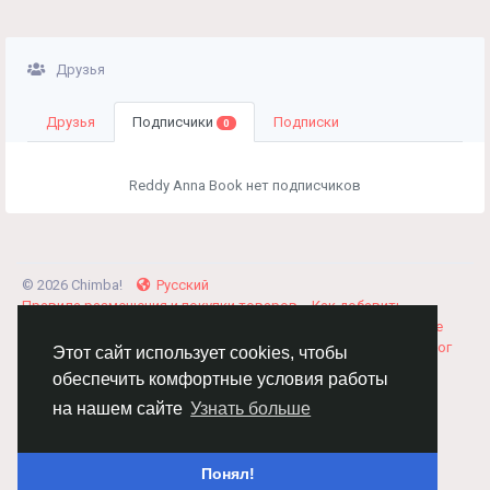
Друзья
Друзья
Подписчики
Подписки
0
Reddy Anna Book нет подписчиков
© 2026 Chimba!
Русский
Правила размещения и покупки товаров
Как добавить
вакансию
Правила размещения статей
О нас
Соглашение
Политика Конфиденциальности
Свяжитесь с нами
Каталог
Этот сайт использует cookies, чтобы
обеспечить комфортные условия работы
на нашем сайте
Узнать больше
Понял!