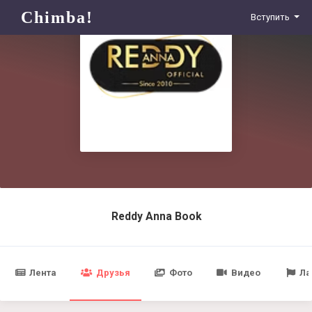
Chimba!
Вступить
Reddy Anna Book
Лента
Друзья
Фото
Видео
Ла