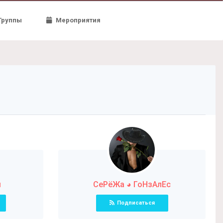
Группы
Мероприятия
ы
СеРёЖа ◕ ГоНзАлЕс
Подписаться