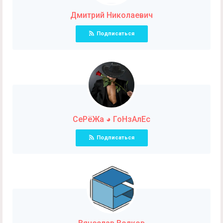
Дмитрий Николаевич
Подписаться
СеРёЖа ◕ ГоНзАлЕс
Подписаться