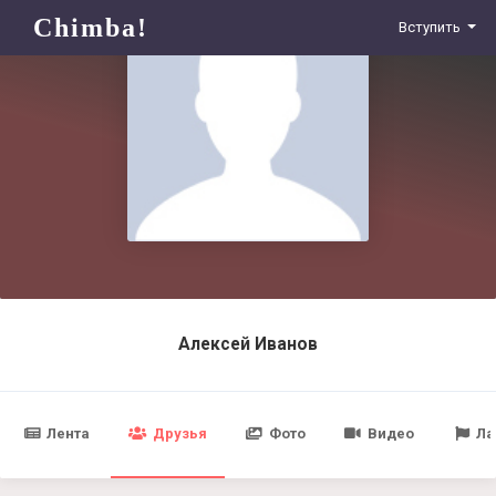
Chimba!
Вступить
Алексей Иванов
Лента
Друзья
Фото
Видео
Ла