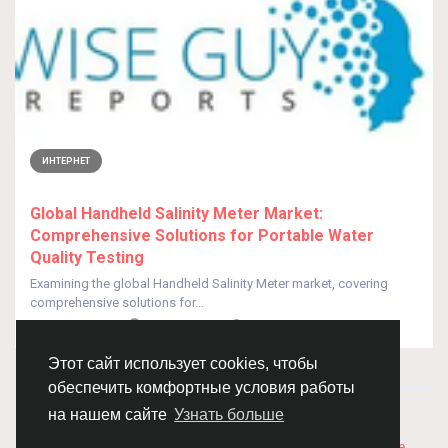
ИНТЕРНЕТ
Global Handheld Salinity Meter Market:
Comprehensive Solutions for Portable Water
Quality Testing
Examining the global Handheld Salinity Meter market, covering
comprehensive solutions for...
От
Prajval Piche
5 дней назад
0
7
Этот сайт использует cookies, чтобы
обеспечить комфортные условия работы
© 2026 Chimba!
Русский
на нашем сайте
Узнать больше
Правила размещения и покупки товаров
Как добавить
вакансию
Правила размещения статей
О нас
Соглашение