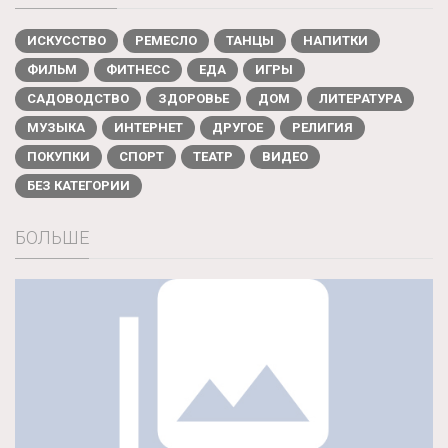
ИСКУССТВО
РЕМЕСЛО
ТАНЦЫ
НАПИТКИ
ФИЛЬМ
ФИТНЕСС
ЕДА
ИГРЫ
САДОВОДСТВО
ЗДОРОВЬЕ
ДОМ
ЛИТЕРАТУРА
МУЗЫКА
ИНТЕРНЕТ
ДРУГОЕ
РЕЛИГИЯ
ПОКУПКИ
СПОРТ
ТЕАТР
ВИДЕО
БЕЗ КАТЕГОРИИ
БОЛЬШЕ