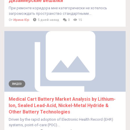
Дизайнерские вешалки
При ремонте коридора мне категорически не хотелось
загромождать пространство стандартными...
От
Ирина Юр
5 дней назад
0
15
ВИДЕО
Medical Cart Battery Market Analysis by Lithium-
Ion, Sealed Lead-Acid, Nickel-Metal Hydride &
Other Battery Technologies
Driven by the rapid adoption of Electronic Health Record (EHR)
systems, point-of-care (POC)...