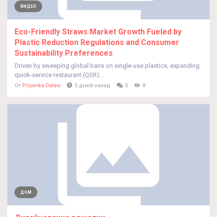
ВИДЕО
Eco-Friendly Straws Market Growth Fueled by
Plastic Reduction Regulations and Consumer
Sustainability Preferences
Driven by sweeping global bans on single-use plastics, expanding
quick-service restaurant (QSR)...
От
Priyanka Dalavi
5 дней назад
0
8
ДОМ