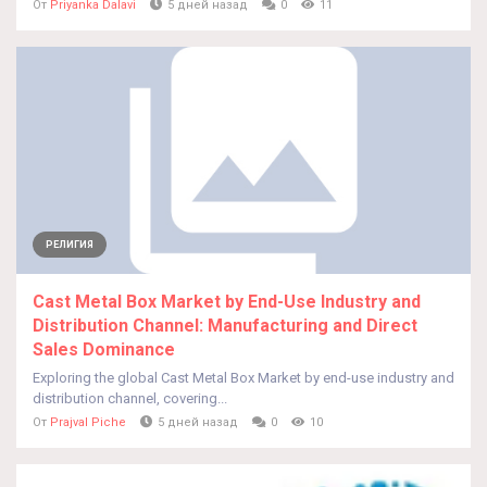
От
Priyanka Dalavi
5 дней назад
0
11
РЕЛИГИЯ
Cast Metal Box Market by End-Use Industry and
Distribution Channel: Manufacturing and Direct
Sales Dominance
Exploring the global Cast Metal Box Market by end-use industry and
distribution channel, covering...
От
Prajval Piche
5 дней назад
0
10