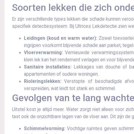
Soorten lekken die zich ond
Er zijn verschillende types lekken die schade kunnen veroo
specifiek detectiesysteem.​ Bij Ultrices Lekdetectie zien w
Leidingen (koud en warm water):
Zowel toevoerlei
ingrijpen voorkomt blijvende schade aan parket, tegels
Vloerverwarming:
Vernieuwde verwarmingssystemen 
klein lek kan het rendement verlagen en voor blijven
Sanitaire installaties:
Lekkages van douche of bad 
appartementen of oudere woningen.​
Rioleringslekken:
Verstopte of beschadigde afvoe
verspreiden, wat leidt tot stank en schimmel.​
Gevolgen van te lang wachten
Uitstel kost je altijd meer.​ Water zorgt niet alleen voor z
tast ook de onzichtbare lagen van de vloer aan.​ Dit zijn de g
Schimmelvorming:
Vochtige ruimtes geven schimmel