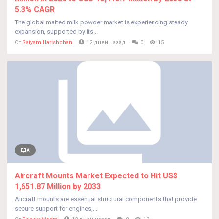
5.3% CAGR
The global malted milk powder market is experiencing steady
expansion, supported by its...
От
Satyam Harishchan
12 дней назад
0
15
ЕДА
Aircraft Mounts Market Expected to Hit US$
1,651.87 Million by 2033
Aircraft mounts are essential structural components that provide
secure support for engines,...