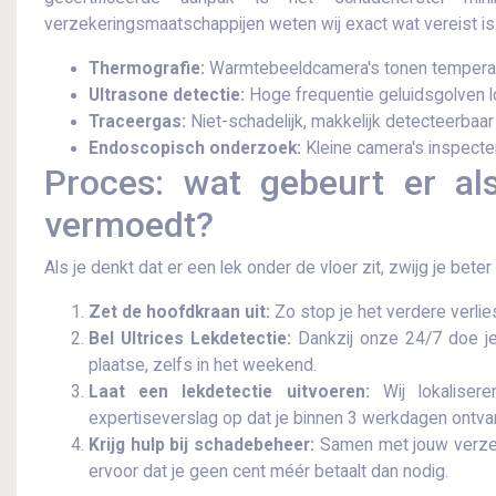
verzekeringsmaatschappijen weten wij exact wat vereist is 
Thermografie:
Warmtebeeldcamera's tonen temperatuu
Ultrasone detectie:
Hoge frequentie geluidsgolven lo
Traceergas:
Niet-schadelijk, makkelijk detecteerbaar
Endoscopisch onderzoek:
Kleine camera's inspecte
Proces: wat gebeurt er als
vermoedt?
Als je denkt dat er een lek onder de vloer zit, zwijg je beter
Zet de hoofdkraan uit:
Zo stop je het verdere verlie
Bel Ultrices Lekdetectie:
Dankzij onze 24/7 doe je 
plaatse, zelfs in het weekend.
Laat een lekdetectie uitvoeren:
Wij lokaliser
expertiseverslag op dat je binnen 3 werkdagen ontva
Krijg hulp bij schadebeheer:
Samen met jouw verzeke
ervoor dat je geen cent méér betaalt dan nodig.​