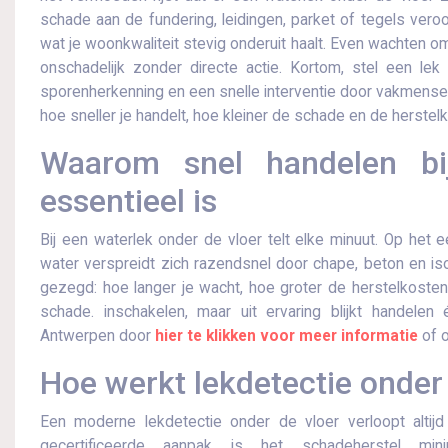
schade aan de fundering, leidingen, parket of tegels veroo
wat je woonkwaliteit stevig onderuit haalt. Even wachten om
onschadelijk zonder directe actie.​ Kortom, stel een lek o
sporenherkenning en een snelle interventie door vakmensen 
hoe sneller je handelt, hoe kleiner de schade en de herstel
Waarom snel handelen bi
essentieel is
Bij een waterlek onder de vloer telt elke minuut. Op het ee
water verspreidt zich razendsnel door chape, beton en iso
gezegd: hoe langer je wacht, hoe groter de herstelkosten
schade. inschakelen, maar uit ervaring blijkt handelen é
Antwerpen door
hier te klikken voor meer informatie
of 
Hoe werkt lekdetectie onder
Een moderne lekdetectie onder de vloer verloopt altij
gecertificeerde aanpak is het schadeherstel mi