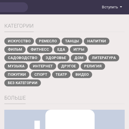
Вступить
КАТЕГОРИИ
ИСКУССТВО
РЕМЕСЛО
ТАНЦЫ
НАПИТКИ
ФИЛЬМ
ФИТНЕСС
ЕДА
ИГРЫ
САДОВОДСТВО
ЗДОРОВЬЕ
ДОМ
ЛИТЕРАТУРА
МУЗЫКА
ИНТЕРНЕТ
ДРУГОЕ
РЕЛИГИЯ
ПОКУПКИ
СПОРТ
ТЕАТР
ВИДЕО
БЕЗ КАТЕГОРИИ
БОЛЬШЕ