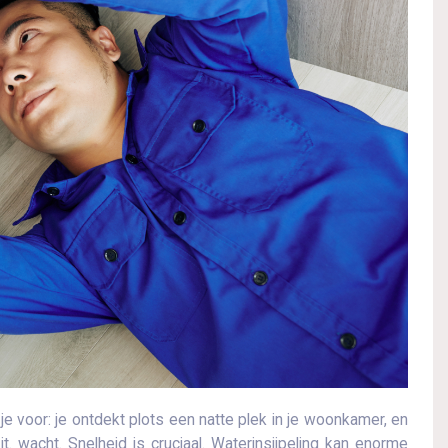
je voor: je ontdekt plots een natte plek in je woonkamer, en
. wacht. Snelheid is cruciaal. Waterinsijpeling kan enorme