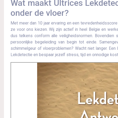
Wat maakt Ultrices Lekdetect
onder de vloer?
Met meer dan 10 jaar ervaring en een tevredenheidsscore
ze voor ons kiezen.​ Wij zijn actief in heel Belgie en wer
dus telkens conform alle veiligheidsnormen.​ Bovendien 
persoonlijke begeleiding van begin tot einde.​ Samenge
schimmelgeur of vloerproblemen? Wacht niet langer.​ Een lek
Lekdetectie en bespaar jezelf stress, tijd en onnodige kost