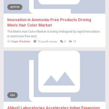
ДРУГОЕ
Innovation in Ammonia-Free Products Driving
Men’s Hair Color Market
The Men’s Hair Color Market is being reshaped by rapid innovation
in ammonia-free and...
От
Sagar Wadekar
12 дней назад
0
13
ЕДА
Abbott Laboratories Accelerates Indian Expansion