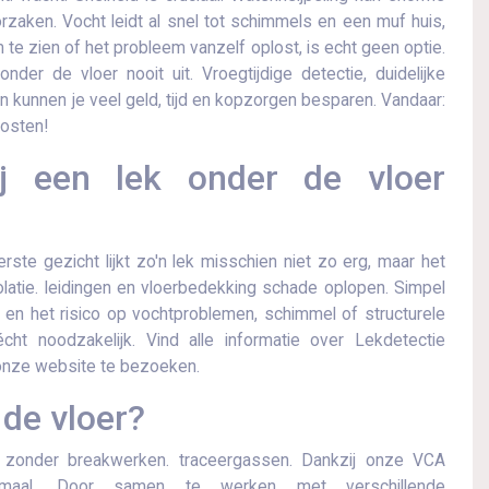
rzaken. Vocht leidt al snel tot schimmels en een muf huis,
 te zien of het probleem vanzelf oplost, is echt geen optie.
nder de vloer nooit uit.​ Vroegtijdige detectie, duidelijke
kunnen je veel geld, tijd en kopzorgen besparen.​ Vandaar:
kosten!
j een lek onder de vloer
rste gezicht lijkt zo'n lek misschien niet zo erg, maar het
latie. leidingen en vloerbedekking schade oplopen. Simpel
 en het risico op vochtproblemen, schimmel of structurele
cht noodzakelijk.​ Vind alle informatie over Lekdetectie
onze website te bezoeken.
 de vloer?
d zonder breakwerken. traceergassen.​ Dankzij onze VCA
nimaal.​ Door samen te werken met verschillende