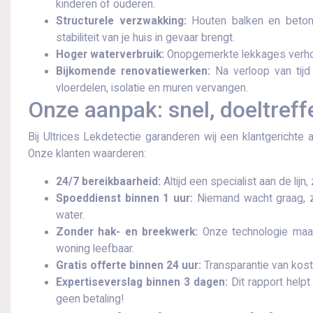
kinderen of ouderen.​
Structurele verzwakking:
Houten balken en betonco
stabiliteit van je huis in gevaar brengt.​
Hoger waterverbruik:
Onopgemerkte lekkages verhog
Bijkomende renovatiewerken:
Na verloop van tijd 
vloerdelen, isolatie en muren vervangen.​
Onze aanpak: snel, doeltref
Bij Ultrices Lekdetectie garanderen wij een klantgerichte 
Onze klanten waarderen:
24/7 bereikbaarheid:
Altijd een specialist aan de lij
Spoeddienst binnen 1 uur:
Niemand wacht graag, zek
water.​
Zonder hak- en breekwerk:
Onze technologie maakt
woning leefbaar.​
Gratis offerte binnen 24 uur:
Transparantie van kost
Expertiseverslag binnen 3 dagen:
Dit rapport helpt
geen betaling!