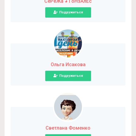
СеРёЖа ◕ ГоНзАлЕс
Подружиться
Ольга Исакова
Подружиться
Светлана Фоменко