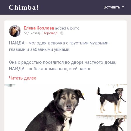
Chimba!
Вступить
Елена Козлова
added 6 фото
год назад
-
Перевод
-
НАЙДА - молодая девочка с грустыми мудрыми
глазами и забавными ушками.
Она с радостью поселится во дворе частного дома.
НАЙДА - собака-компаньон, и ей важно
взаимодействие с хозяином, совместные игры,
Читать далее
занятия, активные прогулки, да и просто поваляться
рядом, подставив пузико под почесушки 🤗
Очень нежная и ласковая, сообразительная,
добродушная и по-хорошему озорная девочка.
А как она будет встречать человека дома!!!👍
С НАЙДОЙ не заскучаешь! Ладит с детьми и станет им