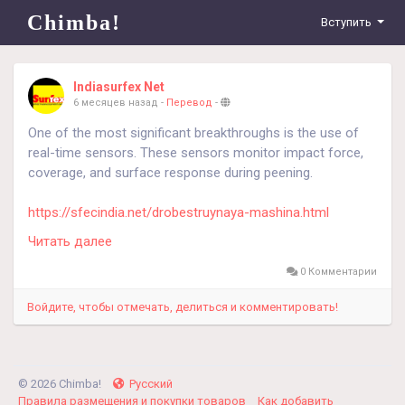
Chimba!
Вступить
Indiasurfex Net
6 месяцев назад
-
Перевод
-
One of the most significant breakthroughs is the use of
real-time sensors. These sensors monitor impact force,
coverage, and surface response during peening.
https://sfecindia.net/drobestruynaya-mashina.html
Читать далее
https://sfecindia.net/roller-conveyor-type-shot-blasting-
machine.html
0 Комментарии
Войдите, чтобы отмечать, делиться и комментировать!
#technology
#technologies
#shotblastingmachine
#socialmedia
© 2026 Chimba!
Русский
Правила размещения и покупки товаров
Как добавить